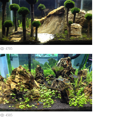
4705
4505